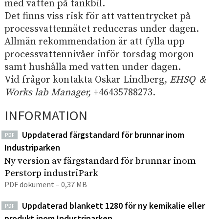
e
med vatten på tankbil.
I
p
h
Det finns viss risk för att vattentrycket på
n
å
s
å
processvattennätet reduceras under dagen.
d
i
l
Allmän rekommendation är att fylla upp
u
t
l
processvattennivåer inför torsdag morgon
s
e
e
samt hushålla med vatten under dagen.
t
n
t
Vid frågor kontakta Oskar Lindberg,
EHSQ ＆
r
Works lab Manager,
+46435788273.
i
p
INFORMATION
a
r
Uppdaterad färgstandard för brunnar inom
PDF
k
Industriparken
Ny version av färgstandard för brunnar inom
Perstorp industriPark
PDF dokument – 0,37 MB
Uppdaterad blankett 1280 för ny kemikalie eller
PDF
produkt inom Industriparken