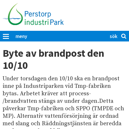
H
o
p
p
a
S
K
meny
t
ö
l
i
i
k
Byte av brandpost den
c
l
p
k
10/10
l
å
a
h
P
f
u
Under torsdagen den 10/10 ska en brandpost
ö
e
r
v
inne på Industriparken vid Tmp-fabriken
r
a
u
bytas. Arbetet kräver att process-
s
t
d
/brandvatten stängs av under dagen.Detta
t
t
i
påverkar Tmp-fabriken och SPPO (TMPDE och
s
o
ö
n
MP). Alternativ vattenförsörjning är ordnad
r
k
n
med slang och Räddningstjänsten är beredda
p
a