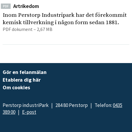
Artrikedom
PDF
Inom Perstorp Industripark har det förekommit
kemisk tillverkning i någon form sedan 1881.
PDF dokument – 2,67 MB
Gör en felanmälan
Etablera dig här
Om cookies
Perstorp industriPark | 284 80 Perstorp | Telefon:
0435
389 00
|
E-post