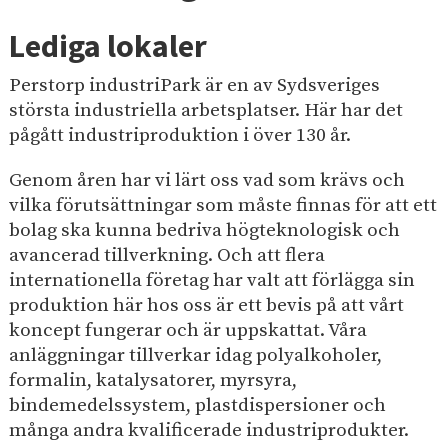
e
I
p
h
n
å
Lediga lokaler
s
å
d
i
l
Perstorp industriPark är en av Sydsveriges
u
t
l
största industriella arbetsplatser. Här har det
s
e
e
pågått industriproduktion i över 130 år.
t
n
t
r
Genom åren har vi lärt oss vad som krävs och
i
vilka förutsättningar som måste finnas för att ett
p
bolag ska kunna bedriva högteknologisk och
a
avancerad tillverkning. Och att flera
r
internationella företag har valt att förlägga sin
k
produktion här hos oss är ett bevis på att vårt
koncept fungerar och är uppskattat. Våra
anläggningar tillverkar idag polyalkoholer,
formalin, katalysatorer, myrsyra,
bindemedelssystem, plastdispersioner och
många andra kvalificerade industriprodukter.