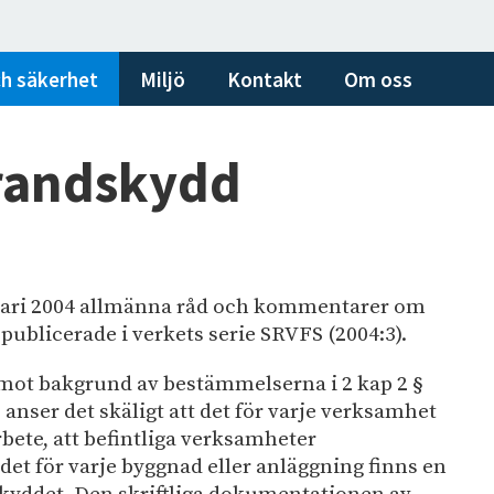
h säkerhet
Miljö
Kontakt
Om oss
randskydd
uari 2004 allmänna råd och kommentarer om
ublicerade i verkets serie SRVFS (2004:3).
 mot bakgrund av bestämmelserna i 2 kap 2 §
anser det skäligt att det för varje verksamhet
bete, att befintliga verksamheter
et för varje byggnad eller anläggning finns en