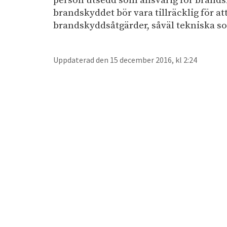
person utsedd som ansvarig för brands
e
brandskyddet bör vara tillräcklig för at
h
brandskyddsåtgärder, såväl tekniska so
å
l
l
Uppdaterad den 15 december 2016, kl 2:24
e
t