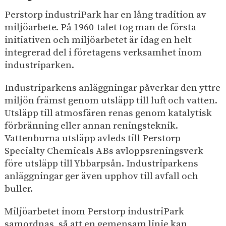
e
I
p
Perstorp industriPark har en lång tradition av
h
n
å
miljöarbete. På 1960-talet tog man de första
s
å
d
i
initiativen och miljöarbetet är idag en helt
l
u
t
integrerad del i företagens verksamhet inom
l
s
e
industriparken.
e
t
n
t
r
Industriparkens anläggningar påverkar den yttre
i
miljön främst genom utsläpp till luft och vatten.
p
Utsläpp till atmosfären renas genom katalytisk
a
förbränning eller annan reningsteknik.
r
Vattenburna utsläpp avleds till Perstorp
k
Specialty Chemicals ABs avloppsreningsverk
före utsläpp till Ybbarpsån. Industriparkens
anläggningar ger även upphov till avfall och
buller.
Miljöarbetet inom Perstorp industriPark
samordnas, så att en gemensam linje kan