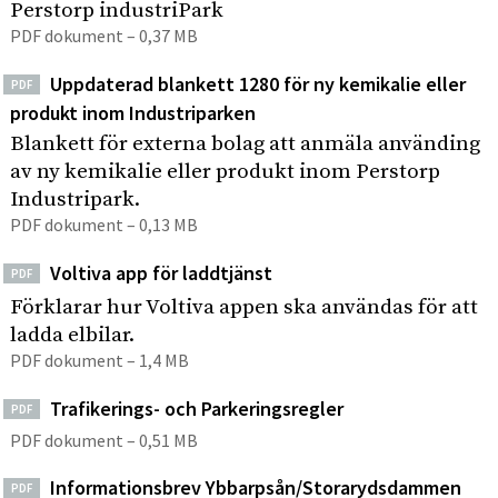
e
I
Perstorp industriPark
p
h
PDF dokument – 0,37 MB
n
å
s
å
d
Uppdaterad blankett 1280 för ny kemikalie eller
i
PDF
l
u
t
produkt inom Industriparken
l
s
e
Blankett för externa bolag att anmäla använding
e
t
n
av ny kemikalie eller produkt inom Perstorp
t
r
Industripark.
i
PDF dokument – 0,13 MB
p
a
Voltiva app för laddtjänst
PDF
r
Förklarar hur Voltiva appen ska användas för att
k
ladda elbilar.
PDF dokument – 1,4 MB
Trafikerings- och Parkeringsregler
PDF
PDF dokument – 0,51 MB
Informationsbrev Ybbarpsån/Storarydsdammen
PDF