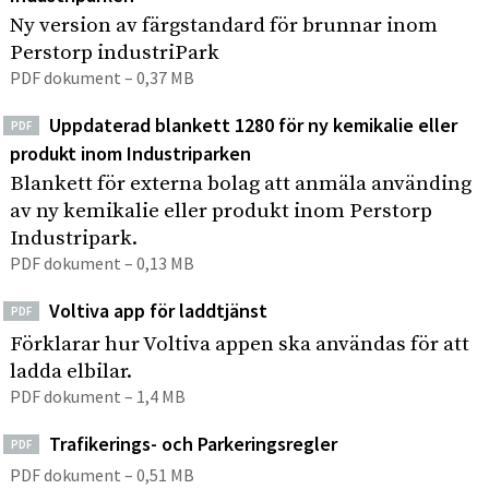
e
I
p
Ny version av färgstandard för brunnar inom
h
n
å
Perstorp industriPark
s
å
d
PDF dokument – 0,37 MB
i
l
u
t
l
s
Uppdaterad blankett 1280 för ny kemikalie eller
e
PDF
e
t
n
produkt inom Industriparken
t
r
Blankett för externa bolag att anmäla använding
i
av ny kemikalie eller produkt inom Perstorp
p
Industripark.
a
PDF dokument – 0,13 MB
r
Voltiva app för laddtjänst
PDF
k
Förklarar hur Voltiva appen ska användas för att
ladda elbilar.
PDF dokument – 1,4 MB
Trafikerings- och Parkeringsregler
PDF
PDF dokument – 0,51 MB