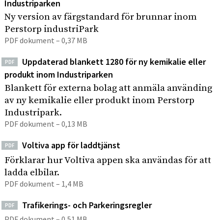
e
Industriparken
I
p
h
n
å
Ny version av färgstandard för brunnar inom
s
å
Perstorp industriPark
d
i
l
PDF dokument – 0,37 MB
u
t
l
s
e
Uppdaterad blankett 1280 för ny kemikalie eller
PDF
e
t
n
produkt inom Industriparken
t
r
Blankett för externa bolag att anmäla använding
i
av ny kemikalie eller produkt inom Perstorp
p
Industripark.
a
PDF dokument – 0,13 MB
r
k
Voltiva app för laddtjänst
PDF
Förklarar hur Voltiva appen ska användas för att
ladda elbilar.
PDF dokument – 1,4 MB
Trafikerings- och Parkeringsregler
PDF
PDF dokument – 0,51 MB