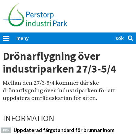
H
o
p
p
a
S
K
meny
t
ö
l
i
i
k
Drönarflygning över
c
l
p
k
industriparken 27/3-5/4
l
å
a
h
P
f
u
ö
Mellan den 27/3-5/4 kommer där ske
e
r
v
drönarflygning över industriparken för att
r
a
u
uppdatera områdeskartan för siten.
s
t
d
t
t
i
s
o
INFORMATION
ö
n
r
k
n
Uppdaterad färgstandard för brunnar inom
p
PDF
a