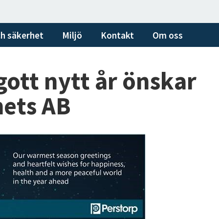
h säkerhet
Miljö
Kontakt
Om oss
gott nytt år önskar
hets AB