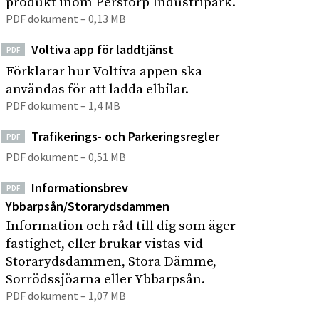
produkt inom Perstorp Industripark.
s
p
PDF dokument – 0,13 MB
t
å
r
Voltiva app för laddtjänst
PDF
s
i
Förklarar hur Voltiva appen ska
i
p
användas för att ladda elbilar.
t
a
PDF dokument – 1,4 MB
r
e
k
n
Trafikerings- och Parkeringsregler
PDF
PDF dokument – 0,51 MB
Informationsbrev
PDF
Ybbarpsån/Storarydsdammen
Information och råd till dig som äger
fastighet, eller brukar vistas vid
Storarydsdammen, Stora Dämme,
Sorrödssjöarna eller Ybbarpsån.
PDF dokument – 1,07 MB