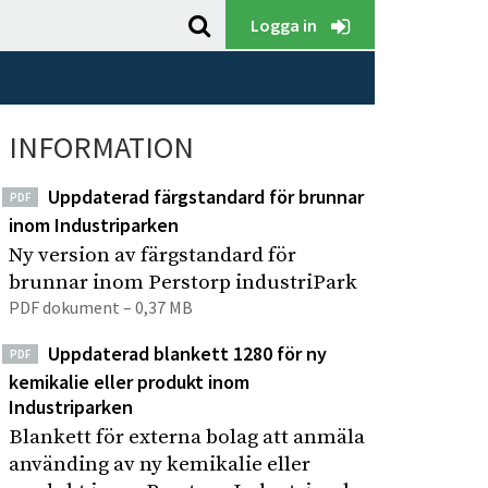
S
K
Logga in
ö
l
k
i
p
c
å
INFORMATION
k
P
a
e
Uppdaterad färgstandard för brunnar
PDF
f
r
inom Industriparken
ö
s
Ny version av färgstandard för
t
r
brunnar inom Perstorp industriPark
o
a
PDF dokument – 0,37 MB
r
t
p
Uppdaterad blankett 1280 för ny
t
PDF
I
kemikalie eller produkt inom
s
Industriparken
n
ö
d
Blankett för externa bolag att anmäla
k
använding av ny kemikalie eller
u
a