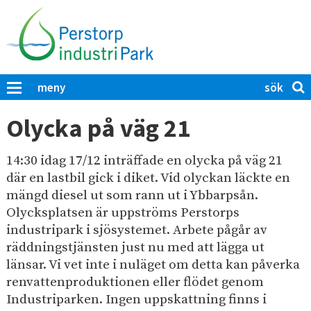
H
o
p
p
a
S
K
meny
t
ö
l
i
i
k
Olycka på väg 21
c
l
p
k
l
å
a
14:30 idag 17/12 inträffade en olycka på väg 21
h
P
f
där en lastbil gick i diket. Vid olyckan läckte en
u
ö
e
mängd diesel ut som rann ut i Ybbarpsån.
r
v
r
Olycksplatsen är uppströms Perstorps
a
u
s
industripark i sjösystemet. Arbete pågår av
t
d
t
räddningstjänsten just nu med att lägga ut
t
i
s
o
länsar. Vi vet inte i nuläget om detta kan påverka ​​
ö
n
r
renvattenproduktionen eller flödet genom
k
n
p
Industriparken. Ingen uppskattning finns i
a