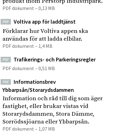
produkt inom Perstorp Industripark.
s
p
PDF dokument – 0,13 MB
t
å
r
Voltiva app för laddtjänst
PDF
s
i
Förklarar hur Voltiva appen ska
i
p
användas för att ladda elbilar.
t
a
PDF dokument – 1,4 MB
r
e
k
n
Trafikerings- och Parkeringsregler
PDF
PDF dokument – 0,51 MB
Informationsbrev
PDF
Ybbarpsån/Storarydsdammen
Information och råd till dig som äger
fastighet, eller brukar vistas vid
Storarydsdammen, Stora Dämme,
Sorrödssjöarna eller Ybbarpsån.
PDF dokument – 1,07 MB