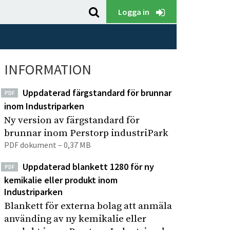
S
K
Logga in
ö
l
k
i
p
c
å
INFORMATION
k
P
a
e
Uppdaterad färgstandard för brunnar
PDF
f
r
inom Industriparken
ö
s
Ny version av färgstandard för
t
r
brunnar inom Perstorp industriPark
o
a
PDF dokument – 0,37 MB
r
t
p
Uppdaterad blankett 1280 för ny
t
PDF
I
kemikalie eller produkt inom
s
Industriparken
n
ö
d
Blankett för externa bolag att anmäla
k
använding av ny kemikalie eller
u
a