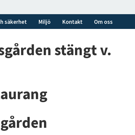
h säkerhet
Miljö
Kontakt
Om oss
sgården stängt v.
taurang
sgården