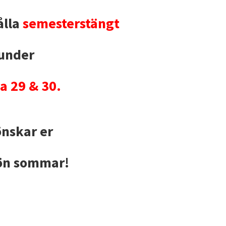
ålla
semesterstängt
under
a 29 & 30.
önskar er
ön sommar!