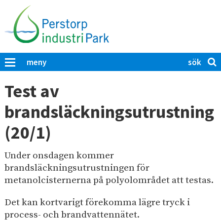
H
o
p
p
a
S
K
meny
t
ö
l
i
i
k
Test av
c
l
p
k
brandsläckningsutrustning
l
å
a
h
P
f
(20/1)
u
ö
e
r
v
r
a
Under onsdagen kommer
u
s
t
brandsläckningsutrustningen för
d
t
t
metanolcisternerna på polyolområdet att testas.
i
s
o
ö
n
r
Det kan kortvarigt förekomma lägre tryck i
k
n
p
process- och brandvattennätet.
a