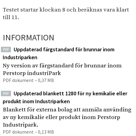
e
I
p
h
Testet startar klockan 8 och beräknas vara klart
n
å
s
å
till 11.
d
i
l
u
t
l
s
INFORMATION
e
e
t
n
t
Uppdaterad färgstandard för brunnar inom
r
PDF
Industriparken
i
p
Ny version av färgstandard för brunnar inom
Perstorp industriPark
a
PDF dokument – 0,37 MB
r
k
Uppdaterad blankett 1280 för ny kemikalie eller
PDF
produkt inom Industriparken
Blankett för externa bolag att anmäla använding
av ny kemikalie eller produkt inom Perstorp
Industripark.
PDF dokument – 0,13 MB