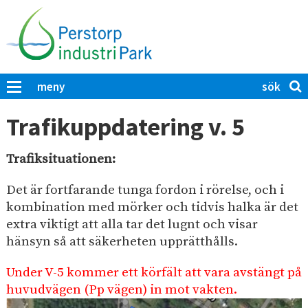
H
o
p
p
a
S
K
meny
t
ö
l
i
i
k
Trafikuppdatering v. 5
c
l
p
k
l
å
a
Trafiksituationen:
h
P
f
u
ö
e
Det är fortfarande tunga fordon i rörelse, och i
r
v
r
kombination med mörker och tidvis halka är det
a
u
extra viktigt att alla tar det lugnt och visar
s
t
d
hänsyn så att säkerheten upprätthålls.
t
t
i
s
o
Under V-5 kommer ett körfält att vara avstängt på
ö
n
r
k
huvudvägen (Pp vägen) in mot vakten.
n
p
a