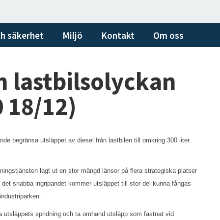
h säkerhet
Miljö
Kontakt
Om oss
 lastbilsolyckan
0 18/12)
e begränsa utsläppet av diesel från lastbilen till omkring 300 liter.
.
ingstjänsten lagt ut en stor mängd länsor på flera strategiska platser
 det snabba ingripandet kommer utsläppet till stor del kunna fångas
ndustriparken. ​
a utsläppets spridning och ta omhand utsläpp som fastnat vid