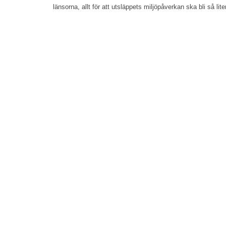
e
länsorna, allt för att utsläppets miljöpåverkan ska bli så li
h
å
l
l
e
t