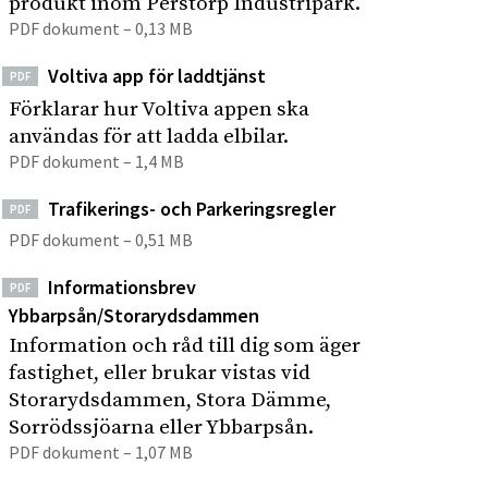
produkt inom Perstorp Industripark.
s
p
PDF dokument – 0,13 MB
t
å
r
Voltiva app för laddtjänst
PDF
s
i
Förklarar hur Voltiva appen ska
i
p
användas för att ladda elbilar.
t
a
PDF dokument – 1,4 MB
r
e
k
n
Trafikerings- och Parkeringsregler
PDF
PDF dokument – 0,51 MB
Informationsbrev
PDF
Ybbarpsån/Storarydsdammen
Information och råd till dig som äger
fastighet, eller brukar vistas vid
Storarydsdammen, Stora Dämme,
Sorrödssjöarna eller Ybbarpsån.
PDF dokument – 1,07 MB