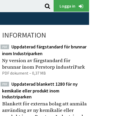
S
K
Logga in
ö
l
k
i
p
c
å
INFORMATION
k
P
a
e
Uppdaterad färgstandard för brunnar
PDF
f
r
inom Industriparken
ö
s
Ny version av färgstandard för
t
r
brunnar inom Perstorp industriPark
o
a
PDF dokument – 0,37 MB
r
t
p
Uppdaterad blankett 1280 för ny
t
PDF
I
kemikalie eller produkt inom
s
Industriparken
n
ö
d
Blankett för externa bolag att anmäla
k
använding av ny kemikalie eller
u
a