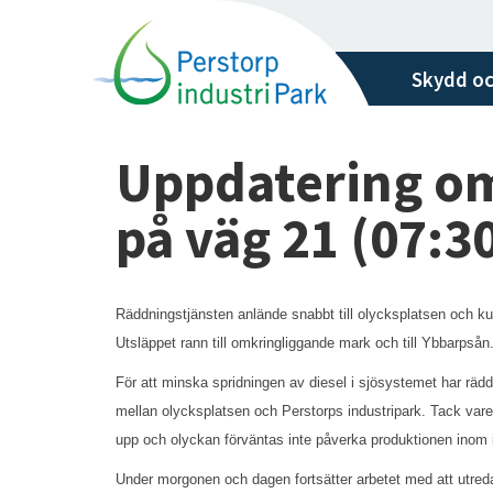
H
o
p
Skydd oc
p
a
t
Uppdatering om
i
l
på väg 21 (07:3
l
h
u
Räddningstjänsten anlände snabbt till olycksplatsen och kund
v
Utsläppet rann till omkringliggande mark och till Ybbarpsån
u
d
För att minska spridningen av diesel i sjösystemet har räddn
i
mellan olycksplatsen och Perstorps industripark. Tack vare
n
upp och olyckan förväntas inte påverka produktionen inom i
n
Under morgonen och dagen fortsätter arbetet med att utred