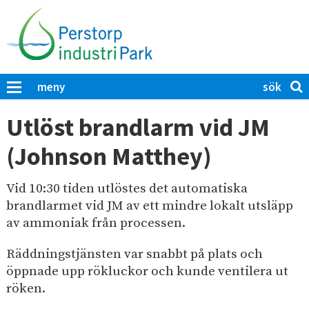
H
o
p
p
a
S
K
meny
t
ö
l
i
i
k
Utlöst brandlarm vid JM
c
l
p
k
(Johnson Matthey)
l
å
a
h
P
f
u
ö
Vid 10:30 tiden utlöstes det automatiska
e
r
v
brandlarmet vid JM av ett mindre lokalt utsläpp
r
a
u
av ammoniak från processen.
s
t
d
t
t
Räddningstjänsten var snabbt på plats och
i
s
o
öppnade upp rökluckor och kunde ventilera ut
ö
n
r
röken.
k
n
p
a