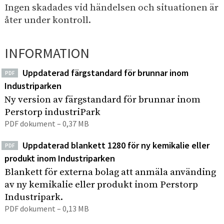
e
I
p
Ingen skadades vid händelsen och situationen är
h
n
å
åter under kontroll.
s
å
d
i
l
u
t
INFORMATION
l
s
e
e
t
n
Uppdaterad färgstandard för brunnar inom
PDF
t
r
Industriparken
i
Ny version av färgstandard för brunnar inom
p
Perstorp industriPark
a
PDF dokument – 0,37 MB
r
Uppdaterad blankett 1280 för ny kemikalie eller
k
PDF
produkt inom Industriparken
Blankett för externa bolag att anmäla använding
av ny kemikalie eller produkt inom Perstorp
Industripark.
PDF dokument – 0,13 MB