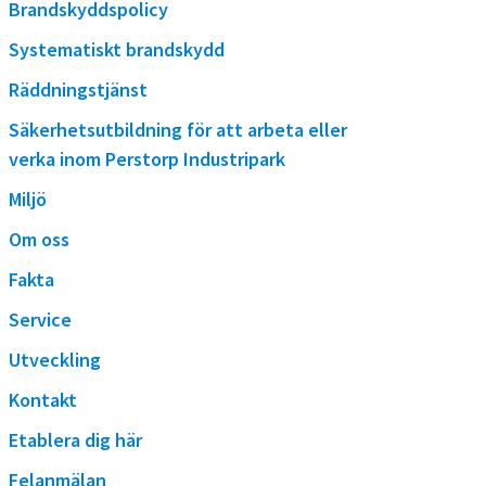
s
Brandskyddspolicy
p
t
Systematiskt brandskydd
å
r
s
Räddningstjänst
i
i
p
Säkerhetsutbildning för att arbeta eller
t
a
verka inom Perstorp Industripark
r
e
Miljö
k
n
Om oss
Fakta
Service
Utveckling
Kontakt
Etablera dig här
Felanmälan