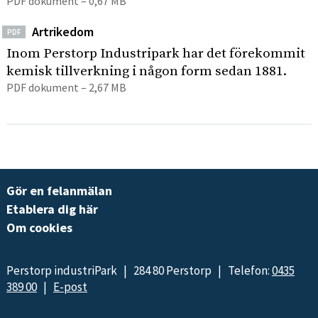
PDF dokument – 0,67 MB
Artrikedom
PDF
Inom Perstorp Industripark har det förekommit
kemisk tillverkning i någon form sedan 1881.
PDF dokument – 2,67 MB
Gör en felanmälan
Etablera dig här
Om cookies
Perstorp industriPark | 284 80 Perstorp | Telefon:
0435
389 00
|
E-post