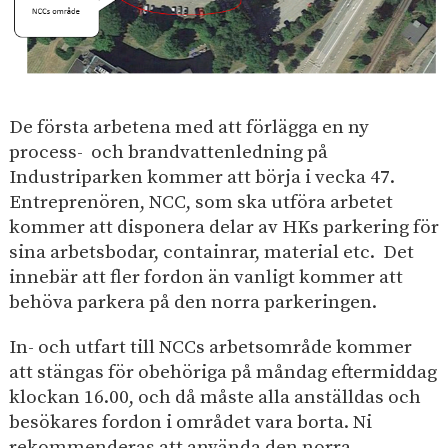
e
I
p
h
n
å
s
å
d
i
l
u
t
l
s
e
De första arbetena med att förlägga en ny
e
t
n
process- och brandvattenledning på
t
r
Industriparken kommer att börja i vecka 47.
i
Entreprenören, NCC, som ska utföra arbetet
p
kommer att disponera delar av HKs parkering för
a
sina arbetsbodar, containrar, material etc. Det
r
innebär att fler fordon än vanligt kommer att
k
behöva parkera på den norra parkeringen.
In- och utfart till NCCs arbetsområde kommer
att stängas för obehöriga på måndag eftermiddag
klockan 16.00, och då måste alla anställdas och
besökares fordon i området vara borta. Ni
rekommenderas att använda den norra