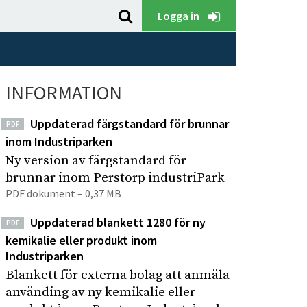
S
K
Logga in
ö
l
k
i
p
c
å
INFORMATION
k
P
a
e
Uppdaterad färgstandard för brunnar
PDF
f
r
inom Industriparken
ö
s
Ny version av färgstandard för
t
r
brunnar inom Perstorp industriPark
o
a
PDF dokument – 0,37 MB
r
t
p
Uppdaterad blankett 1280 för ny
t
PDF
I
kemikalie eller produkt inom
s
Industriparken
n
ö
d
Blankett för externa bolag att anmäla
k
använding av ny kemikalie eller
u
a