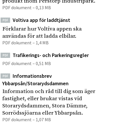
produkt inom Perstorp Industripark.
s
p
PDF dokument – 0,13 MB
t
å
r
Voltiva app för laddtjänst
PDF
s
i
Förklarar hur Voltiva appen ska
i
p
användas för att ladda elbilar.
t
a
PDF dokument – 1,4 MB
r
e
k
n
Trafikerings- och Parkeringsregler
PDF
PDF dokument – 0,51 MB
Informationsbrev
PDF
Ybbarpsån/Storarydsdammen
Information och råd till dig som äger
fastighet, eller brukar vistas vid
Storarydsdammen, Stora Dämme,
Sorrödssjöarna eller Ybbarpsån.
PDF dokument – 1,07 MB