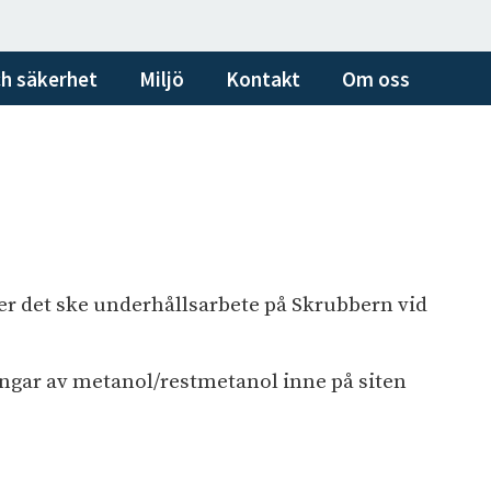
h säkerhet
Miljö
Kontakt
Om oss
er det ske underhållsarbete på Skrubbern vid
ningar av metanol/restmetanol inne på siten