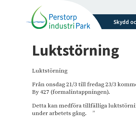
H
o
p
Skydd oc
p
a
t
Luktstörning
i
l
l
Luktstörning
h
u
Från onsdag 21/3 till fredag 23/3 komm
v
By 427 (formalintappningen).
u
Detta kan medföra tillfälliga luktstör
d
under arbetets gång. ”
i
n
n