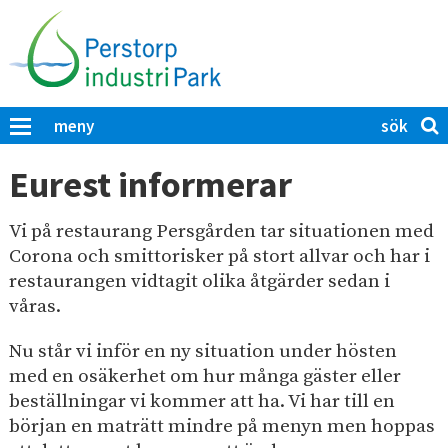
H
o
p
p
a
S
K
meny
t
ö
l
i
i
k
Eurest informerar
c
l
p
k
l
å
a
Vi på restaurang Persgården tar situationen med
h
P
f
Corona och smittorisker på stort allvar och har i
u
ö
e
restaurangen vidtagit olika åtgärder sedan i
r
v
r
våras.
a
u
s
t
d
Nu står vi inför en ny situation under hösten
t
t
i
med en osäkerhet om hur många gäster eller
s
o
ö
n
beställningar vi kommer att ha. Vi har till en
r
k
början en maträtt mindre på menyn men hoppas
n
p
a