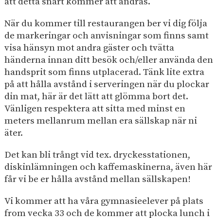
att detta snart kommer att ändras.
e
I
p
h
n
å
När du kommer till restaurangen ber vi dig följa
s
å
d
de markeringar och anvisningar som finns samt
i
l
u
t
visa hänsyn mot andra gäster och tvätta
l
s
e
händerna innan ditt besök och/eller använda den
e
t
n
handsprit som finns utplacerad. Tänk lite extra
t
r
på att hålla avstånd i serveringen när du plockar
i
din mat, här är det lätt att glömma bort det.
p
Vänligen respektera att sitta med minst en
a
meters mellanrum mellan era sällskap när ni
r
äter.
k
Det kan bli trångt vid tex. dryckesstationen,
diskinlämningen och kaffemaskinerna, även här
får vi be er hålla avstånd mellan sällskapen!
Vi kommer att ha våra gymnasieelever på plats
from vecka 33 och de kommer att plocka lunch i