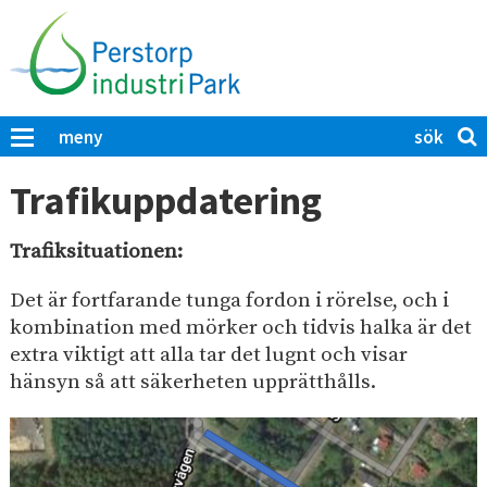
H
o
p
p
a
S
K
meny
t
ö
l
i
i
k
Trafikuppdatering
c
l
p
k
l
å
a
Trafiksituationen:
h
P
f
u
ö
e
Det är fortfarande tunga fordon i rörelse, och i
r
v
r
kombination med mörker och tidvis halka är det
a
u
extra viktigt att alla tar det lugnt och visar
s
t
d
hänsyn så att säkerheten upprätthålls.
t
t
i
s
o
ö
n
r
k
n
p
a