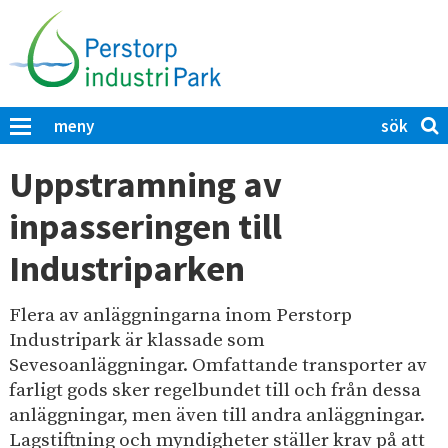
H
o
p
p
a
S
K
meny
t
ö
l
i
i
k
Uppstramning av
c
l
p
k
inpasseringen till
l
å
a
h
P
f
Industriparken
u
ö
e
r
v
r
a
Flera av anläggningarna inom Perstorp
u
s
t
Industripark är klassade som
d
t
t
Sevesoanläggningar. Omfattande transporter av
i
s
o
farligt gods sker regelbundet till och från dessa
ö
n
r
anläggningar, men även till andra anläggningar.
k
n
p
Lagstiftning och myndigheter ställer krav på att
a