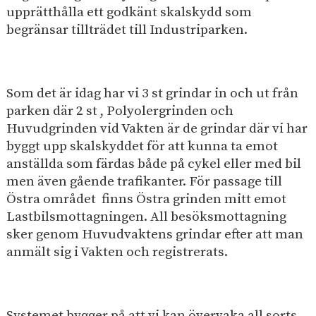
e
I
p
upprätthålla ett godkänt skalskydd som
h
n
å
begränsar tillträdet till Industriparken.
s
å
d
i
l
u
t
l
s
e
Som det är idag har vi 3 st grindar in och ut från
e
t
n
parken där 2 st , Polyolergrinden och
t
r
Huvudgrinden vid Vakten är de grindar där vi har
i
byggt upp skalskyddet för att kunna ta emot
p
anställda som färdas både på cykel eller med bil
a
men även gående trafikanter. För passage till
r
Östra området finns Östra grinden mitt emot
k
Lastbilsmottagningen. All besöksmottagning
sker genom Huvudvaktens grindar efter att man
anmält sig i Vakten och registrerats.
Systemet bygger på att vi kan övervaka all sorts